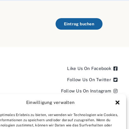
Eintrag buchen
Like Us On Facebook
Follow Us On Twitter
Follow Us On Instagram
Follow Us On LinkedIn
Einwilligung verwalten
Follow us on YouTube
optimales Erlebnis zu bieten, verwenden wir Technologien wie Cookies,
nformationen zu speichern und/oder darauf zuzugreifen. Wenn du
Follow us on Pinterest
nologien zustimmst, können wir Daten wie das Surfverhalten oder