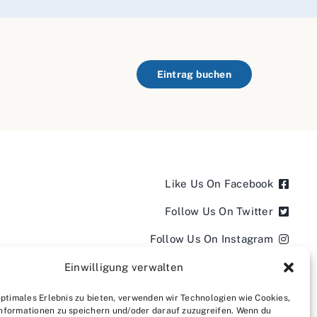
Eintrag buchen
Like Us On Facebook
Follow Us On Twitter
Follow Us On Instagram
Follow Us On LinkedIn
Einwilligung verwalten
Follow us on YouTube
optimales Erlebnis zu bieten, verwenden wir Technologien wie Cookies,
nformationen zu speichern und/oder darauf zuzugreifen. Wenn du