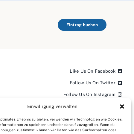
Eintrag buchen
Like Us On Facebook
Follow Us On Twitter
Follow Us On Instagram
Follow Us On LinkedIn
Einwilligung verwalten
Follow us on YouTube
optimales Erlebnis zu bieten, verwenden wir Technologien wie Cookies,
nformationen zu speichern und/oder darauf zuzugreifen. Wenn du
Follow us on Pinterest
nologien zustimmst, können wir Daten wie das Surfverhalten oder