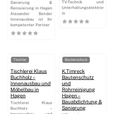
TV-Technik und
Sanierung &
Unterhaltungselektronik
Renovierung in Hagen
in
Alexander Bender
Innenausbau ist Ihr
kompetenter Partner
Tischler
Bautenschutz
Tischlerei Klaus
K.Timreck
Buchholz –
Bautenschutz
Innenausbau und
und
Möbelbau in
Rohrreinigung
Hagen
Hagen –
Bauabdichtung &
Tischlerei Klaus
Sanierung
Buchholz –
Innenausbau und