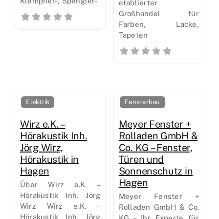
Klempner-, Spengler-
etablierter
Großhandel für
Farben, Lacke,
Tapeten
Elektrik
Fensterbau
Wirz e.K. –
Meyer Fenster +
Hörakustik Inh.
Rolladen GmbH &
Jörg Wirz,
Co. KG – Fenster,
Hörakustik in
Türen und
Hagen
Sonnenschutz in
Hagen
Über Wirz e.K. –
Hörakustik Inh. Jörg
Meyer Fenster +
Wirz Wirz e.K. –
Rolladen GmbH & Co.
Hörakustik Inh. Jörg
KG – Ihr Experte für