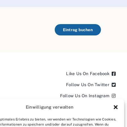
Eintrag buchen
Like Us On Facebook
Follow Us On Twitter
Follow Us On Instagram
Follow Us On LinkedIn
Einwilligung verwalten
Follow us on YouTube
optimales Erlebnis zu bieten, verwenden wir Technologien wie Cookies,
nformationen zu speichern und/oder darauf zuzugreifen. Wenn du