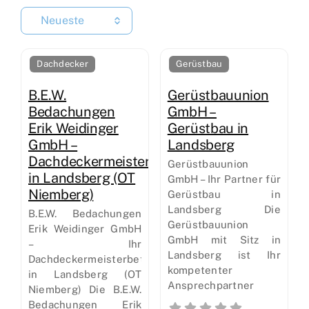
Neueste
Dachdecker
Gerüstbau
B.E.W.
Gerüstbauunion
Bedachungen
GmbH –
Erik Weidinger
Gerüstbau in
GmbH –
Landsberg
Dachdeckermeisterbetrieb
Gerüstbauunion
in Landsberg (OT
GmbH – Ihr Partner für
Niemberg)
Gerüstbau in
Landsberg Die
B.E.W. Bedachungen
Gerüstbauunion
Erik Weidinger GmbH
GmbH mit Sitz in
– Ihr
Landsberg ist Ihr
Dachdeckermeisterbetrieb
kompetenter
in Landsberg (OT
Ansprechpartner
Niemberg) Die B.E.W.
Bedachungen Erik