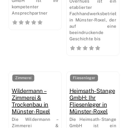
GmbH ist Ihr
Overhues ist ein
kompetenter
etablierter
Ansprechpartner
Fachhandwerksbetrieb
in Münster-Roxel, der
auf eine
beeindruckende
Geschichte bis
Zimmerei
Fliesenleger
Wildermann –
Heimsath-Stange
Zimmerei &
GmbH: Ihr
Trockenbau in
Fliesenleger in
Münster-Roxel
Münster-Roxel
Die Wildermann –
Die Heimsath-Stange
Zimmerei &
GmbH ist ein