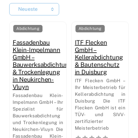
Neueste
Abdichtung
Abdichtung
Fassadenbau
ITF Flecken
Klein-Impelmann
GmbH –
GmbH –
Kellerabdichtung
Bauwerksabdichtung
& Bautenschutz
& Trockenlegung
in Duisburg
in Neukirchen-
ITF Flecken GmbH –
Vluyn
Ihr Meisterbetrieb für
Kellerabdichtung in
Fassadenbau Klein-
Duisburg Die ITF
Impelmann GmbH – Ihr
Flecken GmbH ist ein
Spezialist für
TÜV- und SIVV-
Bauwerksabdichtung
zertifizierter
und Trockenlegung in
Meisterbetrieb
Neukirchen-Vluyn Die
Fassadenbau Klein-