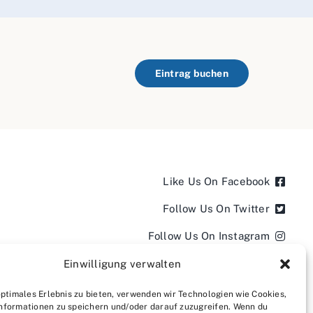
Eintrag buchen
Like Us On Facebook
Follow Us On Twitter
Follow Us On Instagram
Follow Us On LinkedIn
Einwilligung verwalten
Follow us on YouTube
optimales Erlebnis zu bieten, verwenden wir Technologien wie Cookies,
nformationen zu speichern und/oder darauf zuzugreifen. Wenn du