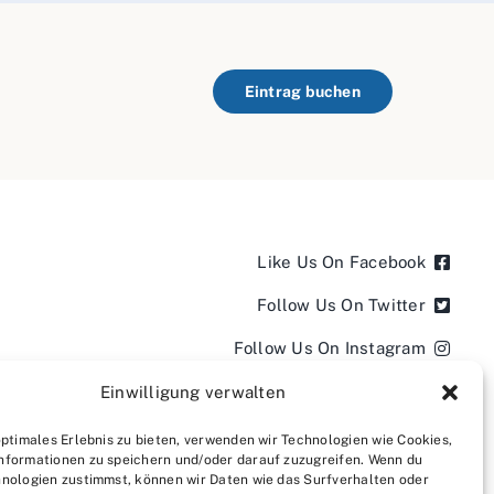
Eintrag buchen
Like Us On Facebook
Follow Us On Twitter
Follow Us On Instagram
Follow Us On LinkedIn
Einwilligung verwalten
Follow us on YouTube
optimales Erlebnis zu bieten, verwenden wir Technologien wie Cookies,
nformationen zu speichern und/oder darauf zuzugreifen. Wenn du
Follow us on Pinterest
nologien zustimmst, können wir Daten wie das Surfverhalten oder