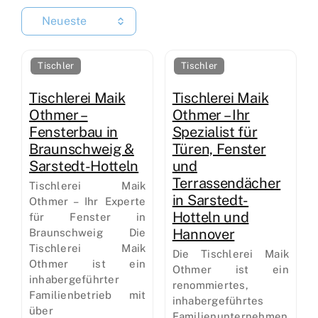
Neueste
Tischler
Tischler
Tischlerei Maik
Tischlerei Maik
Othmer –
Othmer – Ihr
Fensterbau in
Spezialist für
Braunschweig &
Türen, Fenster
Sarstedt-Hotteln
und
Terrassendächer
Tischlerei Maik
in Sarstedt-
Othmer – Ihr Experte
Hotteln und
für Fenster in
Hannover
Braunschweig Die
Tischlerei Maik
Die Tischlerei Maik
Othmer ist ein
Othmer ist ein
inhabergeführter
renommiertes,
Familienbetrieb mit
inhabergeführtes
über
Familienunternehmen