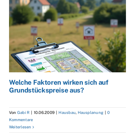
Welche Faktoren wirken sich auf
Grundstückspreise aus?
Von
Gabi R
|
10.06.2009
|
Hausbau
,
Hausplanung
|
0
Kommentare
Weiterlesen