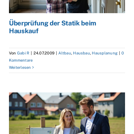
Überprüfung der Statik beim
Hauskauf
Von
Gabi R
|
24.07.2009
|
Altbau
,
Hausbau
,
Hausplanung
|
0
Kommentare
Weiterlesen