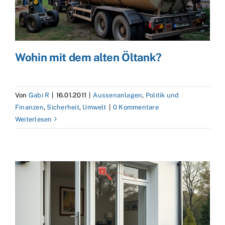
Wohin mit dem alten Öltank?
Von
Gabi R
|
16.01.2011
|
Aussenanlagen
,
Politik und
Finanzen
,
Sicherheit
,
Umwelt
|
0 Kommentare
Weiterlesen