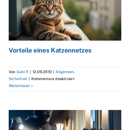
Vorteile eines Katzennetzes
Von
Gabi R
|
12.09.2010
|
Allgemein
,
für
Sicherheit
|
Kommentare deaktiviert
Vorteile
Weiterlesen
eines
Katzennetzes