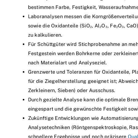
bestimmen Farbe, Festigkeit, Wasseraufnahme 
Laboranalysen messen die Korngrößenverteilu
sowie die Oxidanteile (SiO₂, Al₂O₃, Fe₂O₃, Ca
zu kalkulieren.
Für Schüttgüter wird Stichprobenahme an meh
Festgestein werden Bohrkerne oder zerkleiner
nach Materialart und Analyseziel.
Grenzwerte und Toleranzen für Oxidanteile, Plas
für die Ziegelherstellung geeignet ist; Abwei
Zerkleinern, Sieben) oder Ausschuss.
Durch gezielte Analyse kann die optimale Br
eingespart und die gewünschte Festigkeit sow
Zukünftige Entwicklungen wie Automatisieru
Analysetechniken (Röntgenspektroskopie, Ras
schnellere Ergebnisse und noch präzisere
Qual