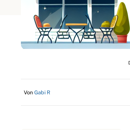
Von
Gabi R