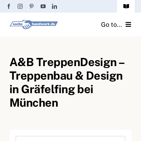
Zum
Toggle
Inhalt
Navigat
Passwort vergessen?
springen
Go to...
Registrierung
Handwerker finden
Anmeldung
A&B TreppenDesign –
Fliesenrechner
Treppenbau & Design
Handwerker Ratgeber
in Gräfelfing bei
Wir über uns
München