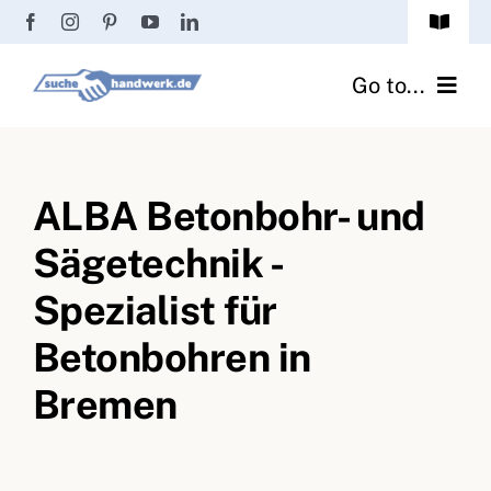
Zum
Toggle
Inhalt
Navigat
Passwort vergessen?
springen
Go to...
Registrierung
Handwerker finden
Anmeldung
ALBA Betonbohr- und
Fliesenrechner
Sägetechnik -
Handwerker Ratgeber
Spezialist für
Wir über uns
Betonbohren in
Bremen