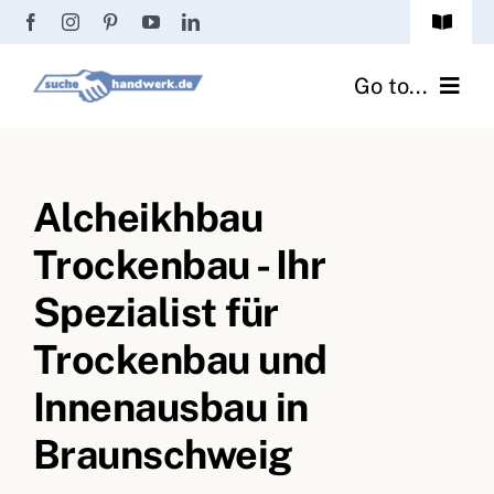
Zum
Toggle
Inhalt
Navigat
Passwort vergessen?
springen
Go to...
Registrierung
Handwerker finden
Anmeldung
Alcheikhbau
Fliesenrechner
Trockenbau - Ihr
Handwerker Ratgeber
Spezialist für
Wir über uns
Trockenbau und
Innenausbau in
Braunschweig