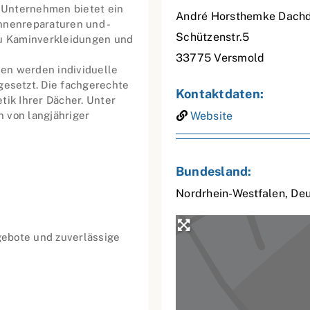
 Unternehmen bietet ein
André Horsthemke Dachd
nnenreparaturen und -
Schützenstr.5
zu Kaminverkleidungen und
33775
Versmold
en werden individuelle
esetzt. Die fachgerechte
Kontaktdaten:
tik Ihrer Dächer. Unter
 von langjähriger
Website
Bundesland:
Nordrhein-Westfalen
,
Deu
ebote und zuverlässige