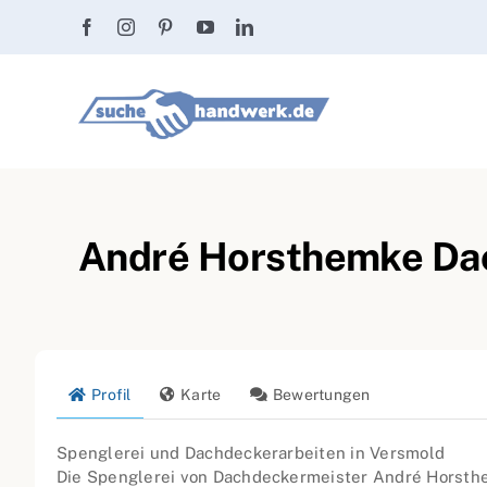
Zum
Inhalt
springen
André Horsthemke Dac
Profil
Karte
Bewertungen
Spenglerei und Dachdeckerarbeiten in Versmold
Die Spenglerei von Dachdeckermeister André Horsth