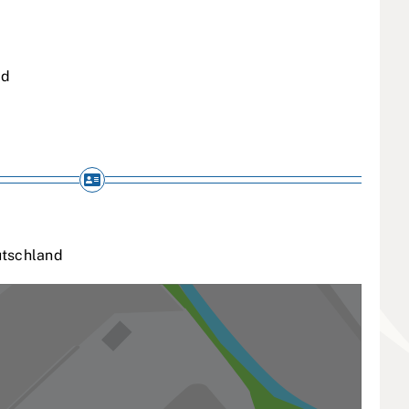
id
tschland