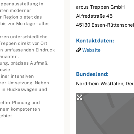
eppenausstellung in
arcus Treppen GmbH
eiten moderner
Alfredstraße 45
r Region bietet das
is zur Montage – alles
45130
Essen-Rüttensche
rren unterschiedliche
Kontaktdaten:
reppen direkt vor Ort
nen umfassenden Eindruck
Website
arianten.
ung, präzises Aufmaß,
sowie
Bundesland:
einer intensiven
cher Umsetzung. Neben
Nordrhein-Westfalen
,
Deu
te in Hückeswagen und
ueller Planung und
einem kompetenten
ebiet.