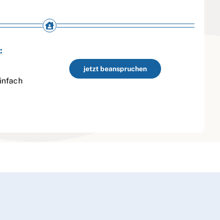
:
jetzt beanspruchen
infach