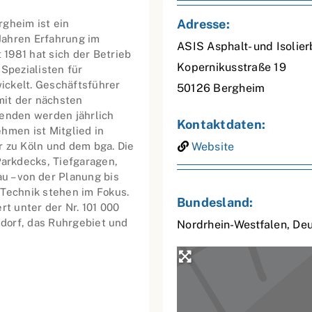
Adresse:
rgheim ist ein
Jahren Erfahrung im
ASIS Asphalt- und Isoli
1981 hat sich der Betrieb
Kopernikusstraße 19
pezialisten für
ickelt. Geschäftsführer
50126
Bergheim
it der nächsten
denden werden jährlich
Kontaktdaten:
hmen ist Mitglied in
zu Köln und dem bga. Die
Website
arkdecks, Tiefgaragen,
u – von der Planung bis
 Technik stehen im Fokus.
Bundesland:
rt unter der Nr. 101 000
ldorf, das Ruhrgebiet und
Nordrhein-Westfalen
,
Deu