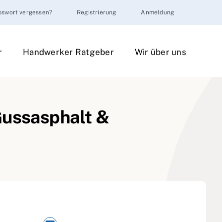
sswort vergessen?
Registrierung
Anmeldung
r
Handwerker Ratgeber
Wir über uns
Gussasphalt &