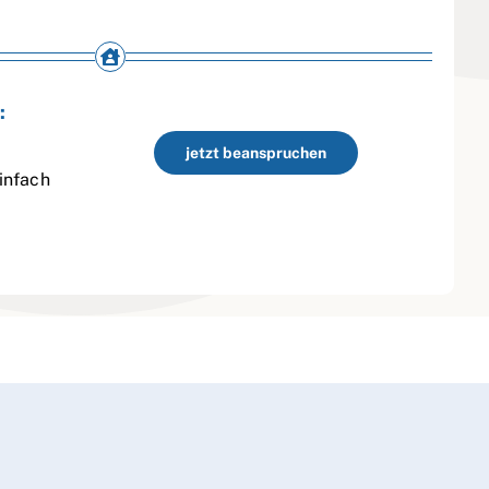
:
jetzt beanspruchen
infach