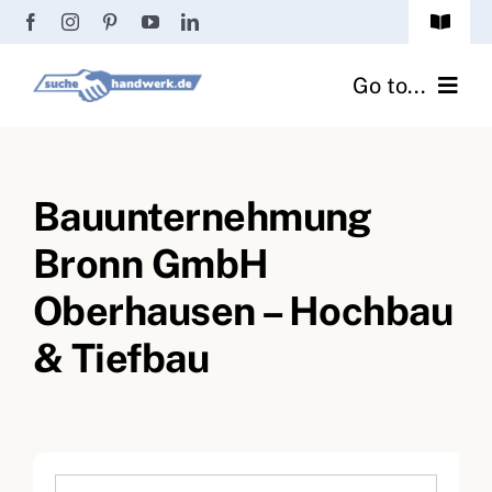
Zum
Toggle
Inhalt
Navigat
Passwort vergessen?
springen
Go to...
Registrierung
Handwerker finden
Anmeldung
Bauunternehmung
Fliesenrechner
Bronn GmbH
Handwerker Ratgeber
Oberhausen – Hochbau
Wir über uns
& Tiefbau