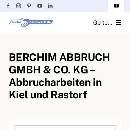
Zum
Toggle
Inhalt
Navigat
Passwort vergessen?
springen
Go to...
Registrierung
Handwerker finden
Anmeldung
BERCHIM ABBRUCH
Fliesenrechner
GMBH & CO. KG –
Handwerker Ratgeber
Abbrucharbeiten in
Wir über uns
Kiel und Rastorf