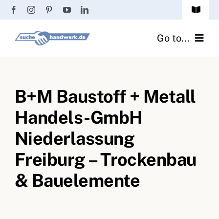
Zum
Toggle
Inhalt
Navigat
Passwort vergessen?
springen
Go to...
Registrierung
Handwerker finden
Anmeldung
B+M Baustoff + Metall
Fliesenrechner
Handels-GmbH
Handwerker Ratgeber
Niederlassung
Wir über uns
Freiburg – Trockenbau
& Bauelemente