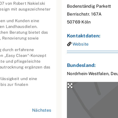
7 von Robert Nakielski
Bodenständig Parkett
esign mit ausgezeichneter
Berrischstr. 167A
nen und Kunden eine
50769
Köln
en Landhausdielen.
chen Beratung bietet das
Kontaktdaten:
, Renovierung sowie
Website
g durch erfahrene
en „Easy Clean“-Konzept
ste und pflegeleichte
Bundesland:
autrocknung ergänzen das
Nordrhein-Westfalen
,
Deu
rlässigkeit und eine
bis zur finalen
Nächstes