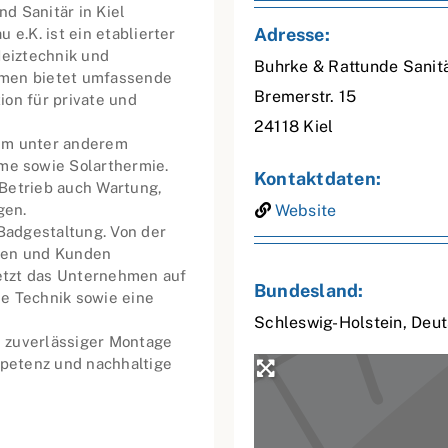
nd Sanitär in Kiel
Adresse:
e.K. ist ein etablierter
Heiztechnik und
Buhrke & Rattunde Sanitä
hmen bietet umfassende
Bremerstr. 15
on für private und
24118
Kiel
rum unter anderem
e sowie Solarthermie.
Kontaktdaten:
Betrieb auch Wartung,
gen.
Website
 Badgestaltung. Von der
nnen und Kunden
etzt das Unternehmen auf
Bundesland:
e Technik sowie eine
Schleswig-Holstein
,
Deut
 zuverlässiger Montage
mpetenz und nachhaltige