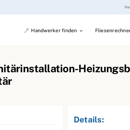
Pa
Handwerker finden
Fliesenrechne
tärinstallation-Heizungsbau
tär
Details: