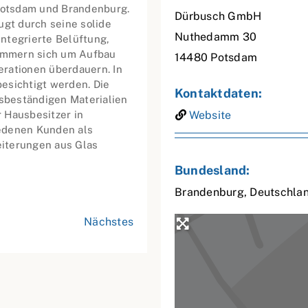
 Potsdam und Brandenburg.
Dürbusch GmbH
ugt durch seine solide
Nuthedamm 30
ntegrierte Belüftung,
ümmern sich um Aufbau
14480
Potsdam
rationen überdauern. In
esichtigt werden. Die
Kontaktdaten:
gsbeständigen Materialien
 Hausbesitzer in
Website
iedenen Kunden als
iterungen aus Glas
Bundesland:
Brandenburg
,
Deutschla
Nächstes