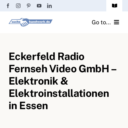
Zum
Toggle
Inhalt
Navigat
Passwort vergessen?
springen
Go to...
Registrierung
Handwerker finden
Anmeldung
Eckerfeld Radio
Fliesenrechner
Fernseh Video GmbH –
Handwerker Ratgeber
Elektronik &
Wir über uns
Elektroinstallationen
in Essen