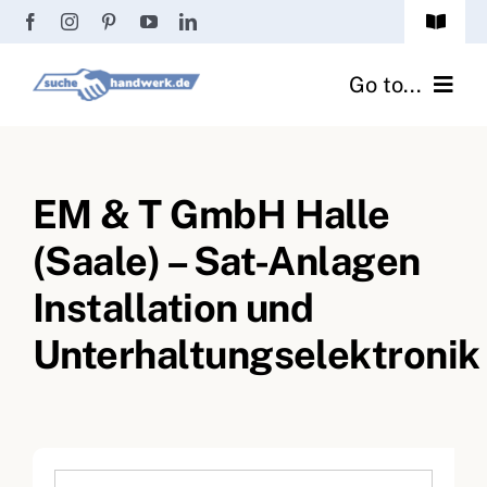
Zum
Toggle
Inhalt
Navigat
Passwort vergessen?
springen
Go to...
Registrierung
Handwerker finden
Anmeldung
EM & T GmbH Halle
Fliesenrechner
(Saale) – Sat-Anlagen
Handwerker Ratgeber
Installation und
Wir über uns
Unterhaltungselektronik