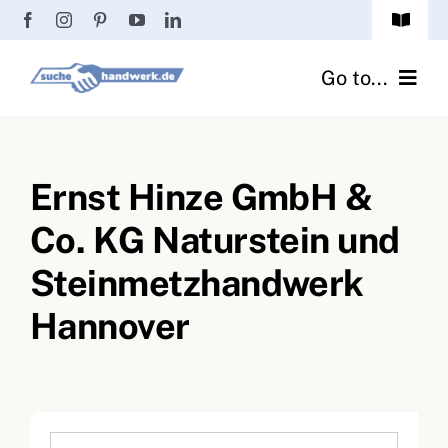
Zum
Toggle
Inhalt
Navigat
Passwort vergessen?
springen
Go to...
Registrierung
Handwerker finden
Anmeldung
Ernst Hinze GmbH &
Fliesenrechner
Co. KG Naturstein und
Handwerker Ratgeber
Steinmetzhandwerk
Wir über uns
Hannover