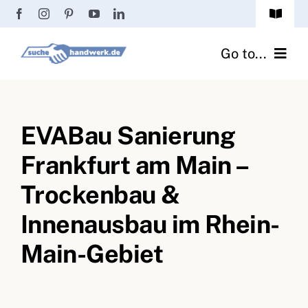
Zum
Toggle
Inhalt
Navigat
Passwort vergessen?
springen
Go to...
Registrierung
Handwerker finden
Anmeldung
EVABau Sanierung
Fliesenrechner
Frankfurt am Main –
Handwerker Ratgeber
Trockenbau &
Wir über uns
Innenausbau im Rhein-
Main-Gebiet