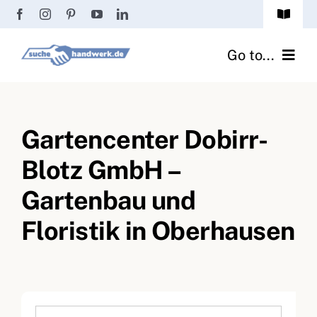
Zum
Toggle
Inhalt
Navigat
Passwort vergessen?
springen
Go to...
Registrierung
Handwerker finden
Anmeldung
Gartencenter Dobirr-
Fliesenrechner
Blotz GmbH –
Handwerker Ratgeber
Gartenbau und
Wir über uns
Floristik in Oberhausen