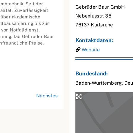
limatechnik. Seit der
Gebrüder Baur GmbH
lität, Zuverlässigkeit
Nebeniusstr. 35
n über akademische
tbausanierung bis zur
76137
Karlsruhe
on Notfalldienst,
euung. Die Gebrüder Baur
Kontaktdaten:
freundliche Preise.
Website
Bundesland:
Baden-Württemberg
,
Deu
Nächstes