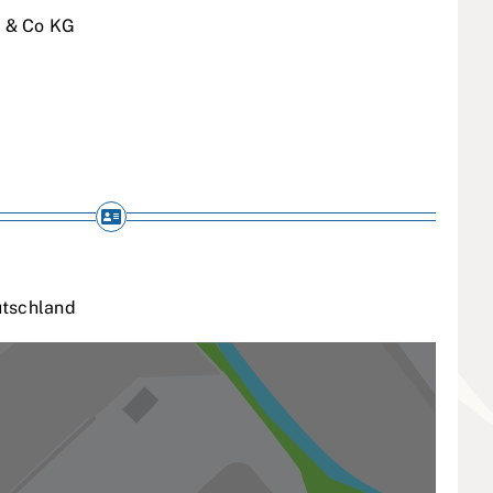
 & Co KG
tschland