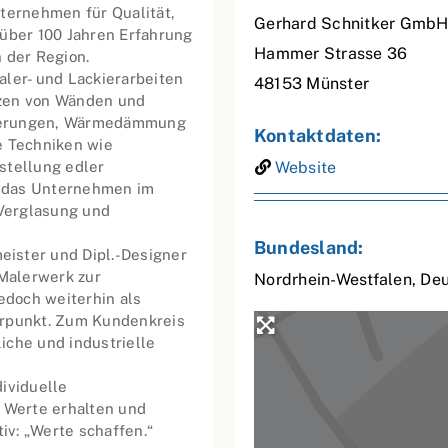
ternehmen für Qualität,
Gerhard Schnitker GmbH
 über 100 Jahren Erfahrung
Hammer Strasse 36
 der Region.
aler- und Lackierarbeiten
48153
Münster
tzen von Wänden und
nierungen, Wärmedämmung
Kontaktdaten:
 Techniken wie
stellung edler
Website
st das Unternehmen im
Verglasung und
Bundesland:
ister und Dipl.-Designer
 Malerwerk zur
Nordrhein-Westfalen
,
Deu
doch weiterhin als
erpunkt. Zum Kundenkreis
iche und industrielle
ividuelle
, Werte erhalten und
v: „Werte schaffen.“