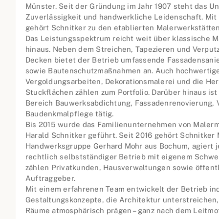
Münster. Seit der Gründung im Jahr 1907 steht das Un
Zuverlässigkeit und handwerkliche Leidenschaft. Mit
gehört Schnitker zu den etablierten Malerwerkstätten
Das Leistungsspektrum reicht weit über klassische M
hinaus. Neben dem Streichen, Tapezieren und Verpu
Decken bietet der Betrieb umfassende Fassadensa
sowie Bautenschutzmaßnahmen an. Auch hochwertige
Vergoldungsarbeiten, Dekorationsmalerei und die Her
Stuckflächen zählen zum Portfolio. Darüber hinaus i
Bereich Bauwerksabdichtung, Fassadenrenovierung, 
Baudenkmalpflege tätig.
Bis 2015 wurde das Familienunternehmen von Malerme
Harald Schnitker geführt. Seit 2016 gehört Schnitker
Handwerksgruppe Gerhard Mohr aus Bochum, agiert je
rechtlich selbstständiger Betrieb mit eigenem Schw
zählen Privatkunden, Hausverwaltungen sowie öffentl
Auftraggeber.
Mit einem erfahrenen Team entwickelt der Betrieb ind
Gestaltungskonzepte, die Architektur unterstreichen
Räume atmosphärisch prägen – ganz nach dem Leitmoti