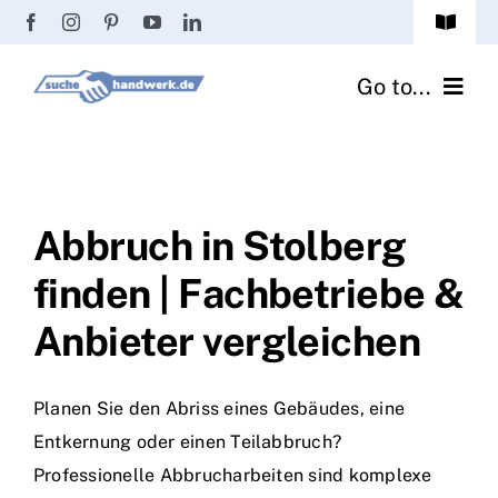
Zum
Toggle
Inhalt
Navigat
Passwort vergessen?
springen
Go to...
Registrierung
Handwerker finden
Anmeldung
Fliesenrechner
Abbruch in Stolberg
finden | Fachbetriebe &
Handwerker Ratgeber
Anbieter vergleichen
Wir über uns
Planen Sie den Abriss eines Gebäudes, eine
Entkernung oder einen Teilabbruch?
Professionelle Abbrucharbeiten sind komplexe