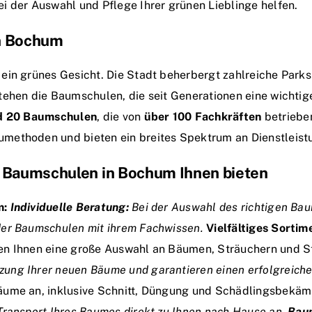
i der Auswahl und Pflege Ihrer grünen Lieblinge helfen.
in Bochum
ein grünes Gesicht. Die Stadt beherbergt zahlreiche Parks
tehen die Baumschulen, die seit Generationen eine wichtig
d 20 Baumschulen
, die von
über 100 Fachkräften
betriebe
methoden und bieten ein breites Spektrum an Dienstleist
s Baumschulen in Bochum Ihnen bieten
m:
Individuelle Beratung:
Bei der Auswahl des richtigen Bau
der Baumschulen mit ihrem Fachwissen.
Vielfältiges Sortim
ten Ihnen eine große Auswahl an Bäumen, Sträuchern und 
ung Ihrer neuen Bäume und garantieren einen erfolgreiche
Bäume an, inklusive Schnitt, Düngung und Schädlingsbekä
Transport Ihres Baumes direkt zu Ihnen nach Hause an.
Baum