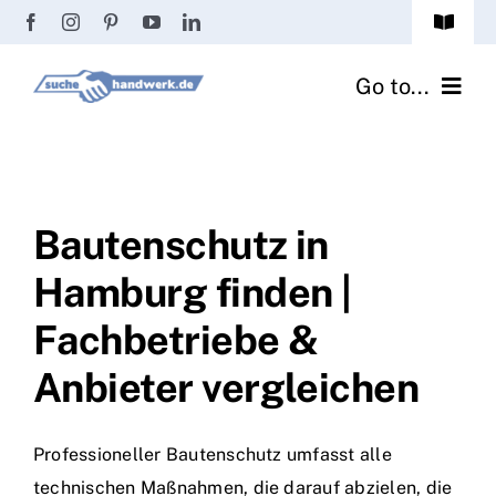
Zum
Toggle
Inhalt
Navigat
Passwort vergessen?
springen
Go to...
Registrierung
Handwerker finden
Anmeldung
Fliesenrechner
Bautenschutz in
Hamburg finden |
Handwerker Ratgeber
Fachbetriebe &
Wir über uns
Anbieter vergleichen
Professioneller Bautenschutz umfasst alle
technischen Maßnahmen, die darauf abzielen, die