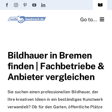
Zum
Toggle
Inhalt
Navigat
Passwort vergessen?
springen
Go to...
Registrierung
Handwerker finden
Anmeldung
Fliesenrechner
Bildhauer in Bremen
finden | Fachbetriebe &
Handwerker Ratgeber
Anbieter vergleichen
Wir über uns
Sie suchen einen professionellen Bildhauer, der
Ihre kreativen Ideen in ein beständiges Kunstwerk
verwandelt? Ob für den Garten, öffentliche Plätze