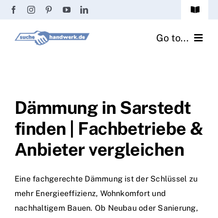
Zum
Toggle
Inhalt
Navigat
Passwort vergessen?
springen
Go to...
Registrierung
Handwerker finden
Anmeldung
Fliesenrechner
Dämmung in Sarstedt
finden | Fachbetriebe &
Handwerker Ratgeber
Anbieter vergleichen
Wir über uns
Eine fachgerechte Dämmung ist der Schlüssel zu
mehr Energieeffizienz, Wohnkomfort und
nachhaltigem Bauen. Ob Neubau oder Sanierung,