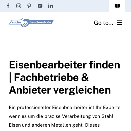
Zum
Toggle
Inhalt
Navigat
Passwort vergessen?
springen
Go to...
Registrierung
Handwerker finden
Anmeldung
Fliesenrechner
Eisenbearbeiter finden
| Fachbetriebe &
Handwerker Ratgeber
Anbieter vergleichen
Wir über uns
Ein professioneller Eisenbearbeiter ist Ihr Experte,
wenn es um die präzise Verarbeitung von Stahl,
Eisen und anderen Metallen geht. Dieses