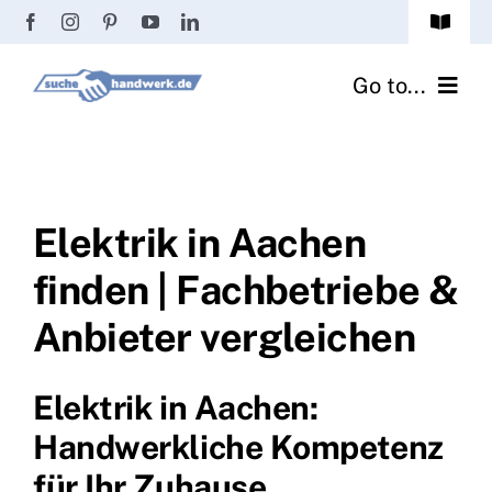
Zum
Toggle
Inhalt
Navigat
Passwort vergessen?
springen
Go to...
Registrierung
Handwerker finden
Anmeldung
Fliesenrechner
Elektrik in Aachen
finden | Fachbetriebe &
Handwerker Ratgeber
Anbieter vergleichen
Wir über uns
Elektrik in Aachen:
Handwerkliche Kompetenz
für Ihr Zuhause