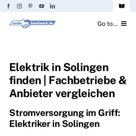
Zum
Toggle
Inhalt
Navigat
Passwort vergessen?
springen
Go to...
Registrierung
Handwerker finden
Anmeldung
Fliesenrechner
Elektrik in Solingen
finden | Fachbetriebe &
Handwerker Ratgeber
Anbieter vergleichen
Wir über uns
Stromversorgung im Griff:
Elektriker in Solingen