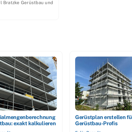
rl Bratzke Gerüstbau und
ialmengenberechnung
Gerüstplan erstellen fü
tbau: exakt kalkulieren
Gerüstbau-Profis