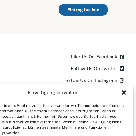
Eintrag buchen
Like Us On Facebook
Follow Us On Twitter
Follow Us On Instagram
Follow Us On LinkedIn
Einwilligung verwalten
Follow us on YouTube
optimales Erlebnis zu bieten, verwenden wir Technologien wie Cookies,
nformationen zu speichern und/oder darauf zuzugreifen. Wenn du
Follow us on Pinterest
nologien zustimmst, können wir Daten wie das Surfverhalten oder
IDs auf dieser Website verarbeiten. Wenn du deine Einwilligung nicht
der zurückziehst, können bestimmte Merkmale und Funktionen
igt werden.