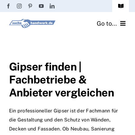
Zum
Toggle
Inhalt
Navigat
Passwort vergessen?
springen
Go to...
Registrierung
Handwerker finden
Anmeldung
Fliesenrechner
Gipser finden |
Fachbetriebe &
Handwerker Ratgeber
Anbieter vergleichen
Wir über uns
Ein professioneller Gipser ist der Fachmann für
die Gestaltung und den Schutz von Wänden,
Decken und Fassaden. Ob Neubau, Sanierung