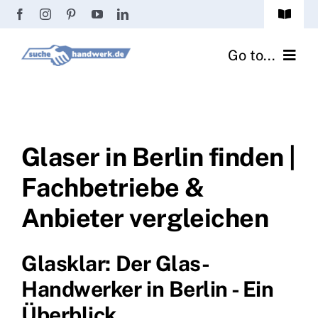
Zum
Toggle
Inhalt
Navigat
Passwort vergessen?
springen
Go to...
Registrierung
Handwerker finden
Anmeldung
Fliesenrechner
Glaser in Berlin finden |
Fachbetriebe &
Handwerker Ratgeber
Anbieter vergleichen
Wir über uns
Glasklar: Der Glas-
Handwerker in Berlin - Ein
Überblick