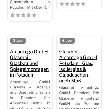
Glasarbeiten in
Potsdam. Mit über 15
Glaser
Glaser
Amontega GmbH
Glaserei
Glaserei –
Amontega GmbH
Glasbau und
Potsdam – Glas,
Spiegelmontagen
Isolierglas &
in Potsdam
Glasduschen
nach Maß
Amontega GmbH
Glaserei – Glasbau
Glaserei Amontega
und Spiegelmontagen
GmbH Potsdam Die
in Potsdam Die
Glaserei Amontega
Amontega GmbH ist
GmbH aus Potsdam
eine Glaserei mit Sitz
ist Ihr Fachbetrieb für