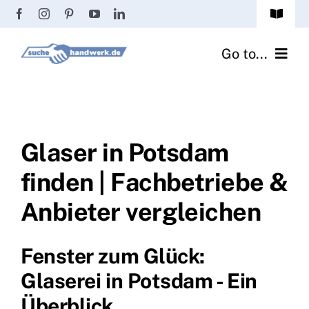
Zum
Toggle
Inhalt
Navigat
Passwort vergessen?
springen
Go to...
Registrierung
Handwerker finden
Anmeldung
Fliesenrechner
Glaser in Potsdam
finden | Fachbetriebe &
Handwerker Ratgeber
Anbieter vergleichen
Wir über uns
Fenster zum Glück:
Glaserei in Potsdam - Ein
Überblick