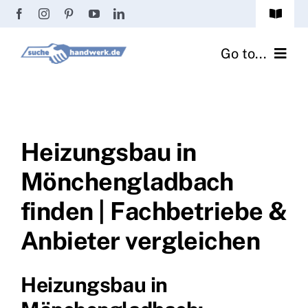
Zum
Toggle
Inhalt
Navigat
Passwort vergessen?
springen
Go to...
Registrierung
Handwerker finden
Anmeldung
Fliesenrechner
Heizungsbau in
Mönchengladbach
Handwerker Ratgeber
finden | Fachbetriebe &
Wir über uns
Anbieter vergleichen
Heizungsbau in