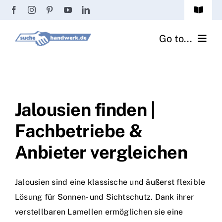
Zum
Toggle
Inhalt
Navigat
Passwort vergessen?
springen
Go to...
Registrierung
Handwerker finden
Anmeldung
Fliesenrechner
Jalousien finden |
Fachbetriebe &
Handwerker Ratgeber
Anbieter vergleichen
Wir über uns
Jalousien sind eine klassische und äußerst flexible
Lösung für Sonnen- und Sichtschutz. Dank ihrer
verstellbaren Lamellen ermöglichen sie eine