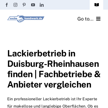
Zum
Toggle
Inhalt
Navigat
Passwort vergessen?
springen
Go to...
Registrierung
Handwerker finden
Anmeldung
Fliesenrechner
Lackierbetrieb in
Duisburg-Rheinhausen
Handwerker Ratgeber
finden | Fachbetriebe &
Wir über uns
Anbieter vergleichen
Ein professioneller Lackierbetrieb ist Ihr Experte
für makellose und langlebige Oberflächen. Ob es